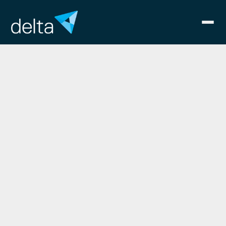
TechnologyLeade
Leistungsbereich
Strategie
Trend- und Wettbewerbsanalyse
von relevanten Zukunftsfeldern
Überblick über relevante Aktivitäten
der Wettbewerber in den Trends- und