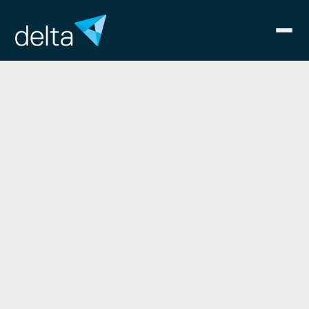
Recycle
Leistungsbereich
Strategie
Trendanalyse und
Wettbewerbsvorschau in
Zukunftsfeldern
Für ausgewählte Stoffströme sind