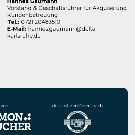
Hannes Gaumann
Vorstand & Geschäftsführer für Akquise und
Kundenbetreuung
Tel.:
0721 20483510
E-Mail:
hannes.gaumann@delta-
karlsruhe.de
 von
delta ist zertifiziert nach