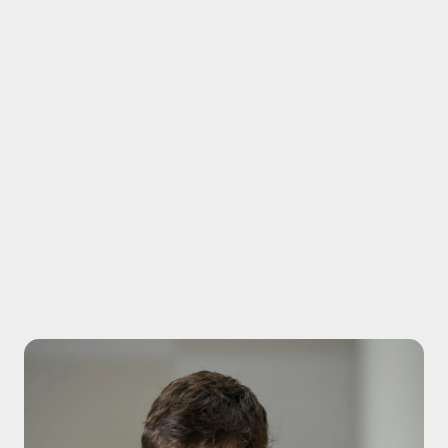
ieter betreut. Hinsichtlich des Back-Ends
lung in Zusammenarbeit mit diesem
zweite Workstream beinhaltete die Definition
ops. Weiterhin wurden Angebote von
 konnte.