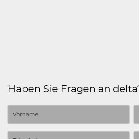
digifoot formuliert (u.a. in Form von Mock-ups
wurde ein Lastenheft verfasst, ein geeigneter
vorangetrieben. Zudem wurde digifoot bei der
von Corporate Identity-Linien sowie einer Ma
Marketingagenturen eingeholt und verglichen
Haben Sie Fragen an delta