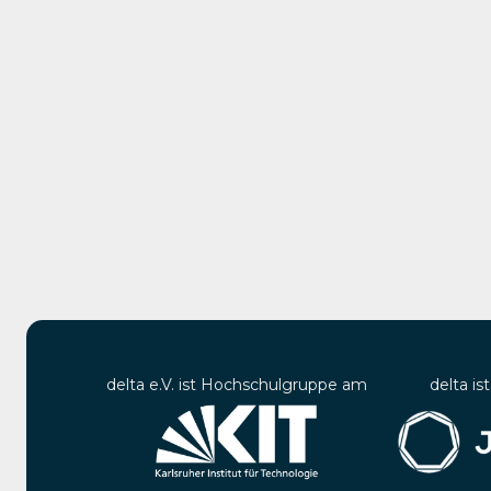
delta e.V. ist Hochschulgruppe am
delta is